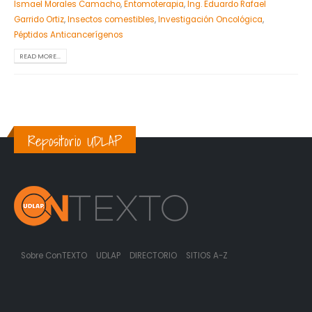
Ismael Morales Camacho
,
Entomoterapia
,
Ing. Eduardo Rafael
Garrido Ortiz
,
Insectos comestibles
,
Investigación Oncológica
,
Péptidos Anticancerígenos
READ MORE...
Repositorio UDLAP
Sobre ConTEXTO
UDLAP
DIRECTORIO
SITIOS A-Z