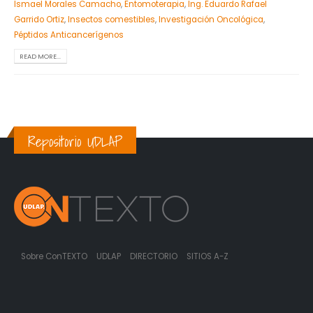
Ismael Morales Camacho
,
Entomoterapia
,
Ing. Eduardo Rafael
Garrido Ortiz
,
Insectos comestibles
,
Investigación Oncológica
,
Péptidos Anticancerígenos
READ MORE...
Repositorio UDLAP
Sobre ConTEXTO
UDLAP
DIRECTORIO
SITIOS A-Z