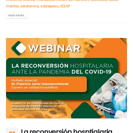
mental
,
serotonina
,
sobrepeso
,
UDLAP
READ MORE...
La reconversión hosptialaria