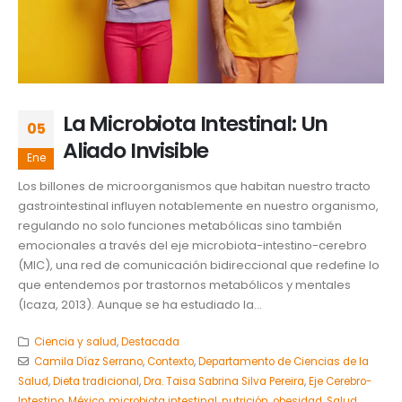
La Microbiota Intestinal: Un
05
Aliado Invisible
Ene
Los billones de microorganismos que habitan nuestro tracto
gastrointestinal influyen notablemente en nuestro organismo,
regulando no solo funciones metabólicas sino también
emocionales a través del eje microbiota-intestino-cerebro
(MIC), una red de comunicación bidireccional que redefine lo
que entendemos por trastornos metabólicos y mentales
(Icaza, 2013). Aunque se ha estudiado la...
Ciencia y salud
,
Destacada
Camila Díaz Serrano
,
Contexto
,
Departamento de Ciencias de la
Salud
,
Dieta tradicional
,
Dra. Taisa Sabrina Silva Pereira
,
Eje Cerebro-
Intestino
,
México
,
microbiota intestinal
,
nutrición
,
obesidad
,
Salud