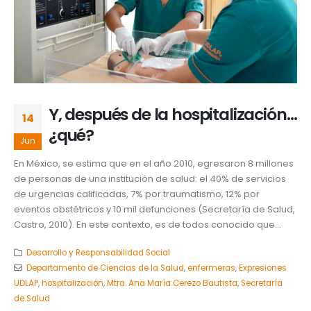
Y, después de la hospitalización…
14
¿qué?
Jun
En México, se estima que en el año 2010, egresaron 8 millones
de personas de una institución de salud: el 40% de servicios
de urgencias calificadas, 7% por traumatismo, 12% por
eventos obstétricos y 10 mil defunciones (Secretaría de Salud,
Castro, 2010). En este contexto, es de todos conocido que...
Desarrollo y Responsabilidad Social
Departamento de Ciencias de la Salud
,
enfermeras
,
Expresiones
UDLAP
,
hospitalización
,
Mtra. Ana María Cerezo Bautista
,
Secretaría
de Salud