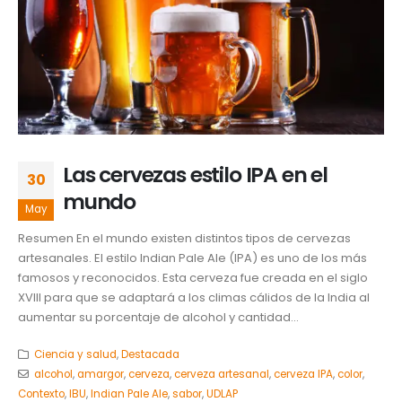
Las cervezas estilo IPA en el
30
mundo
May
Resumen En el mundo existen distintos tipos de cervezas
artesanales. El estilo Indian Pale Ale (IPA) es uno de los más
famosos y reconocidos. Esta cerveza fue creada en el siglo
XVIII para que se adaptará a los climas cálidos de la India al
aumentar su porcentaje de alcohol y cantidad...
Ciencia y salud
,
Destacada
alcohol
,
amargor
,
cerveza
,
cerveza artesanal
,
cerveza IPA
,
color
,
Contexto
,
IBU
,
Indian Pale Ale
,
sabor
,
UDLAP