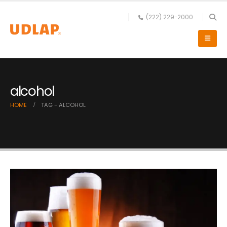
(222) 229-2000
alcohol
HOME
TAG -
ALCOHOL