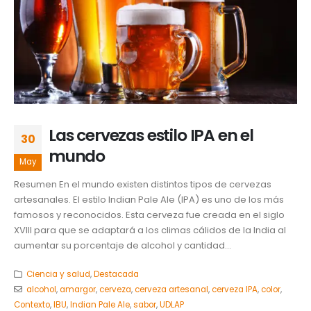
Las cervezas estilo IPA en el
30
mundo
May
Resumen En el mundo existen distintos tipos de cervezas
artesanales. El estilo Indian Pale Ale (IPA) es uno de los más
famosos y reconocidos. Esta cerveza fue creada en el siglo
XVIII para que se adaptará a los climas cálidos de la India al
aumentar su porcentaje de alcohol y cantidad...
Ciencia y salud
,
Destacada
alcohol
,
amargor
,
cerveza
,
cerveza artesanal
,
cerveza IPA
,
color
,
Contexto
,
IBU
,
Indian Pale Ale
,
sabor
,
UDLAP