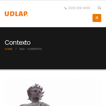
(222) 229-2000
Contexto
HOME
TAG -
CONTEXTO