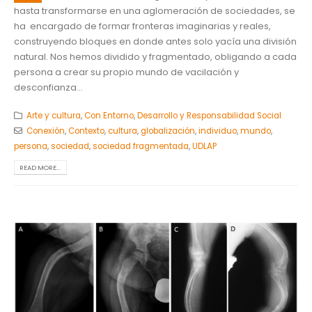
hasta transformarse en una aglomeración de sociedades, se
ha encargado de formar fronteras imaginarias y reales,
construyendo bloques en donde antes solo yacía una división
natural. Nos hemos dividido y fragmentado, obligando a cada
persona a crear su propio mundo de vacilación y
desconfianza...
Arte y cultura
,
Con Entorno
,
Desarrollo y Responsabilidad Social
Conexión
,
Contexto
,
cultura
,
globalización
,
individuo
,
mundo
,
persona
,
sociedad
,
sociedad fragmentada
,
UDLAP
READ MORE...