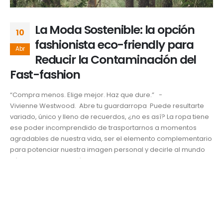
La Moda Sostenible: la opción
10
fashionista eco-friendly para
Abr
Reducir la Contaminación del
Fast-fashion
“Compra menos. Elige mejor. Haz que dure.” -
Vivienne Westwood. Abre tu guardarropa Puede resultarte
variado, único y lleno de recuerdos, ¿no es así? La ropa tiene
ese poder incomprendido de trasportarnos a momentos
agradables de nuestra vida, ser el elemento complementario
para potenciar nuestra imagen personal y decirle al mundo
cómo pensamos, qué nos...
Desarrollo y Responsabilidad Social
Bricia Paloma Castro
,
Contexto
,
Eco-Clothing
,
eco-friendly
,
Fast
Fashion
,
María del Pilar Martínez.
,
moda
,
sustentabilidad
,
Tendencias
,
UDLAP