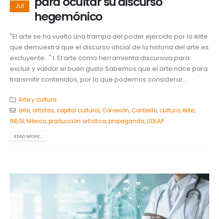
para ocultar su discurso
Jul
hegemónico
"El arte se ha vuelto una trampa del poder ejercido por la élite
que demuestra que el discurso oficial de la historia del arte es
excluyente…" I. El arte como herramienta discursiva para
excluir y validar el buen gusto Sabemos que el arte nace para
transmitir contenidos, por lo que podemos considerar...
Arte y cultura
arte
,
artistas
,
capital cultural
,
Conexión
,
Contexto
,
cultura
,
élite
,
INEGI
,
México
,
producción artística
,
propaganda
,
UDLAP
READ MORE...