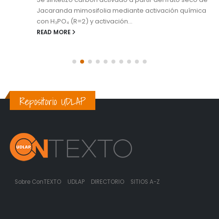
Jacaranda mimosifolia mediante activación química
con H₃PO₄ (R=2) y activación...
READ MORE
Repositorio UDLAP
Sobre ConTEXTO
UDLAP
DIRECTORIO
SITIOS A-Z