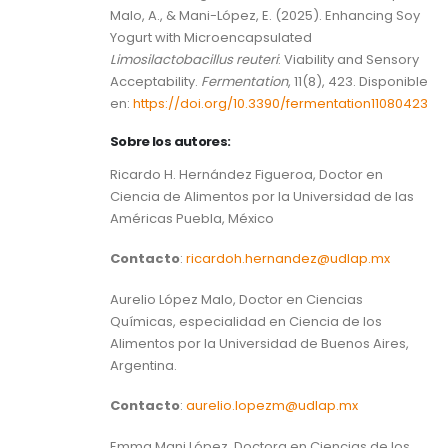
Malo, A., & Mani-López, E. (2025). Enhancing Soy
Yogurt with Microencapsulated
Limosilactobacillus reuteri
: Viability and Sensory
Acceptability.
Fermentation
, 11(8), 423. Disponible
en:
https://doi.org/10.3390/fermentation11080423
Sobre los autores:
Ricardo H. Hernández Figueroa, Doctor en
Ciencia de Alimentos por la Universidad de las
Américas Puebla, México
Contacto
:
ricardoh.hernandez@udlap.mx
Aurelio López Malo, Doctor en Ciencias
Químicas, especialidad en Ciencia de los
Alimentos por la Universidad de Buenos Aires,
Argentina.
Contacto
:
aurelio.lopezm@udlap.mx
Emma Mani López, Doctora en Ciencias de los