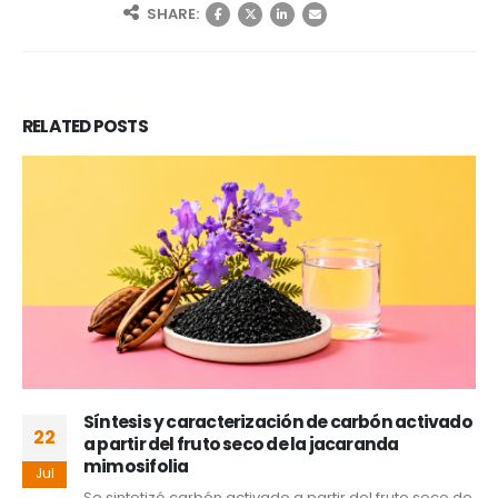
SHARE:
RELATED
POSTS
Síntesis y caracterización de carbón activado
22
a partir del fruto seco de la jacaranda
mimosifolia
Jul
Se sintetizó carbón activado a partir del fruto seco de