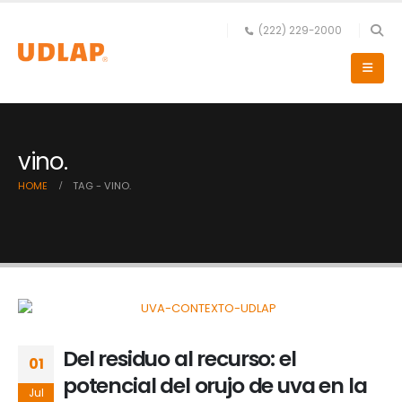
(222) 229-2000
vino.
HOME
TAG -
VINO.
Del residuo al recurso: el
01
potencial del orujo de uva en la
Jul