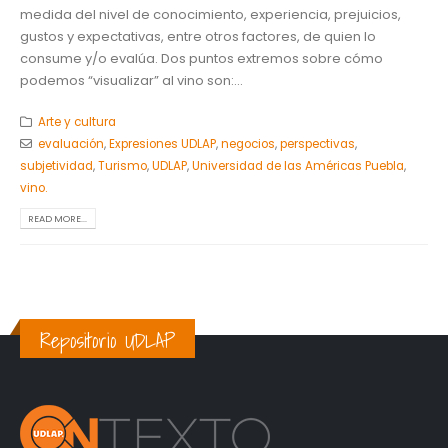
medida del nivel de conocimiento, experiencia, prejuicios,
gustos y expectativas, entre otros factores, de quien lo
consume y/o evalúa. Dos puntos extremos sobre cómo
podemos “visualizar” al vino son:...
Arte y cultura
evaluación
,
Expresiones UDLAP
,
negocios
,
perspectivas
,
subjetividad
,
Turismo
,
UDLAP
,
Universidad de las Américas Puebla
,
vino.
READ MORE...
Repositorio UDLAP