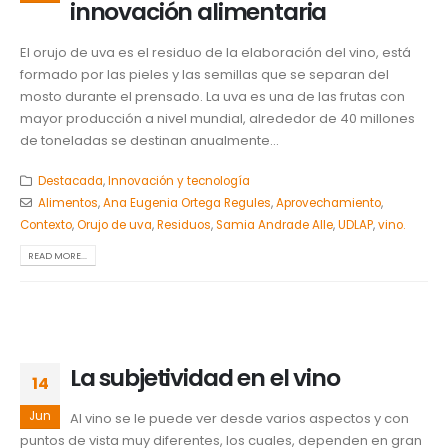
innovación alimentaria
El orujo de uva es el residuo de la elaboración del vino, está
formado por las pieles y las semillas que se separan del
mosto durante el prensado. La uva es una de las frutas con
mayor producción a nivel mundial, alrededor de 40 millones
de toneladas se destinan anualmente...
Destacada
,
Innovación y tecnología
Alimentos
,
Ana Eugenia Ortega Regules
,
Aprovechamiento
,
Contexto
,
Orujo de uva
,
Residuos
,
Samia Andrade Alle
,
UDLAP
,
vino.
READ MORE...
La subjetividad en el vino
14
Jun
Al vino se le puede ver desde varios aspectos y con
puntos de vista muy diferentes, los cuales, dependen en gran