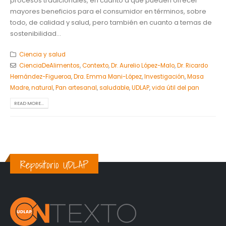
procesos tradicionales, en cuanto a que pueden ofrecer
mayores beneficios para el consumidor en términos, sobre
todo, de calidad y salud, pero también en cuanto a temas de
sostenibilidad...
Ciencia y salud
CienciaDeAlimentos
,
Contexto
,
Dr. Aurelio López-Malo
,
Dr. Ricardo
Hernández-Figueroa
,
Dra. Emma Mani-López
,
Investigación
,
Masa
Madre
,
natural
,
Pan artesanal
,
saludable
,
UDLAP
,
vida útil del pan
READ MORE...
Repositorio UDLAP