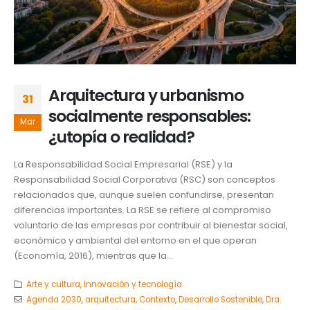
Arquitectura y urbanismo
31
socialmente responsables:
Mar
¿utopía o realidad?
La Responsabilidad Social Empresarial (RSE) y la
Responsabilidad Social Corporativa (RSC) son conceptos
relacionados que, aunque suelen confundirse, presentan
diferencias importantes. La RSE se refiere al compromiso
voluntario de las empresas por contribuir al bienestar social,
económico y ambiental del entorno en el que operan
(Economía, 2016), mientras que la...
Arte y cultura
,
Innovación y tecnología
Agenda 2030
,
arquitectura
,
Contexto
,
Desarrollo Sostenible
,
Dra.