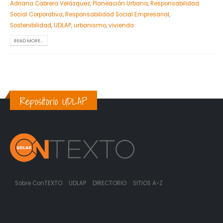
Adriana Cabrera Velázquez
,
Planeación Urbana
,
Responsabilidad
Social Corporativa
,
Responsabilidad Social Empresarial
,
Sostenibilidad
,
UDLAP
,
urbanismo
,
vivienda
READ MORE...
Repositorio UDLAP
Sobre ConTEXTO
UDLAP
DIRECTORIO
SITIOS A-Z