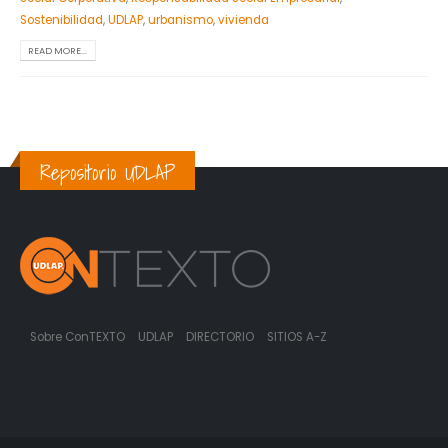
Sostenibilidad
,
UDLAP
,
urbanismo
,
vivienda
READ MORE...
Repositorio UDLAP
Sobre ConTEXTO
UDLAP
DIRECTORIO
SITIOS A-Z