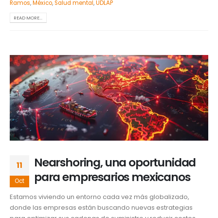
Ramos
,
México
,
Salud mental
,
UDLAP
READ MORE...
Nearshoring, una oportunidad
11
para empresarios mexicanos
Oct
Estamos viviendo un entorno cada vez más globalizado,
donde las empresas están buscando nuevas estrategias