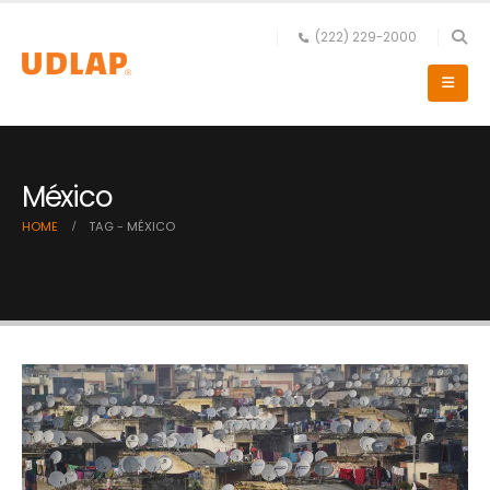
(222) 229-2000
México
HOME
TAG -
MÉXICO