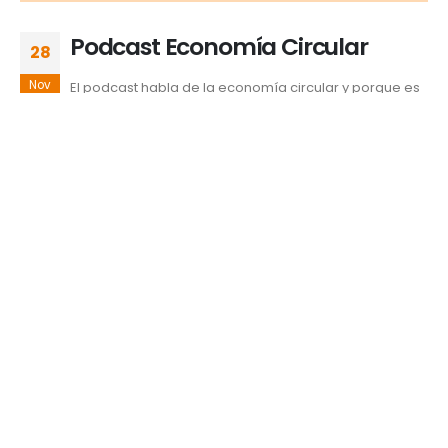
Podcast Economía Circular
28
Nov
El podcast habla de la economía circular y porque es
importante su aplicación con valores y estadísticas a nivel
mundial junto con los beneficios que esta economía trae,
además de un análisis de herramientas de ayuda para poder
realizar este proyecto con sus pasos a seguir. Asimismo, hace
mención de...
Desarrollo y Responsabilidad Social
Contexto
,
desechos
,
eco-herramientas
,
economía circular
,
Industria
,
México
,
UDLAP
READ MORE...