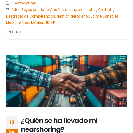
Uncategorized
Adan Reyes Santiago
,
Analítica
,
ciencia de datos
,
Contexto
,
Desarrollo de Competencias
,
gestión del talento
,
Jaime González
Maiz Jiménez
,
México
,
UDLAP
READ MORE...
¿Quién se ha llevado mi
13
nearshoring?
Sep