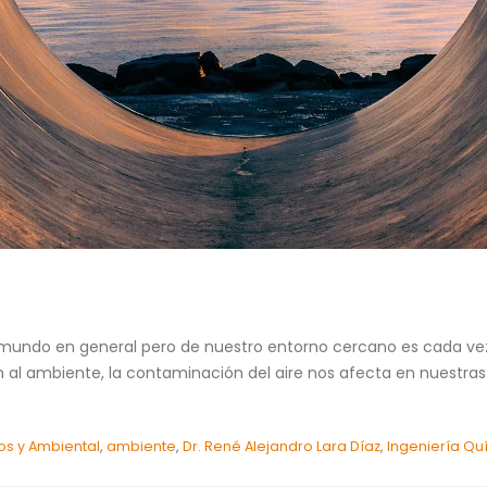
mundo en general pero de nuestro entorno cercano es cada ve
 al ambiente, la contaminación del aire nos afecta en nuestras
os y Ambiental
,
ambiente
,
Dr. René Alejandro Lara Díaz
,
Ingeniería Qu