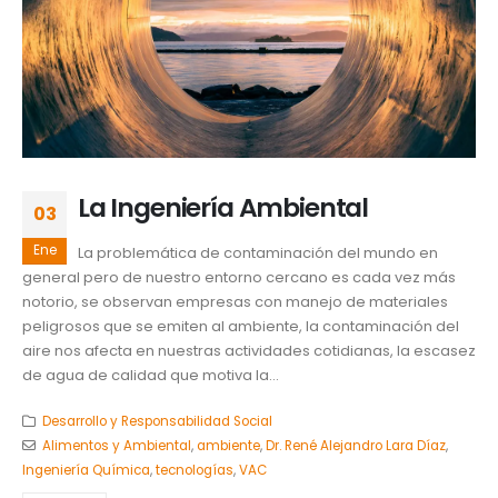
La Ingeniería Ambiental
03
Ene
La problemática de contaminación del mundo en
general pero de nuestro entorno cercano es cada vez más
notorio, se observan empresas con manejo de materiales
peligrosos que se emiten al ambiente, la contaminación del
aire nos afecta en nuestras actividades cotidianas, la escasez
de agua de calidad que motiva la...
Desarrollo y Responsabilidad Social
Alimentos y Ambiental
,
ambiente
,
Dr. René Alejandro Lara Díaz
,
Ingeniería Química
,
tecnologías
,
VAC