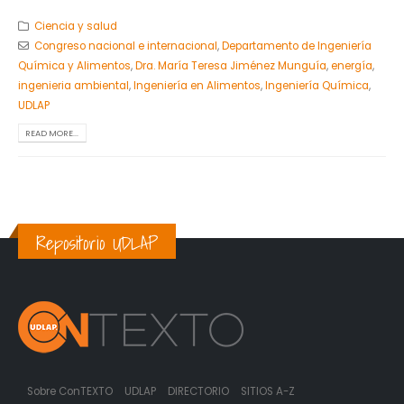
Ciencia y salud
Congreso nacional e internacional
,
Departamento de Ingeniería
Química y Alimentos
,
Dra. María Teresa Jiménez Munguía
,
energía
,
ingenieria ambiental
,
Ingeniería en Alimentos
,
Ingeniería Química
,
UDLAP
READ MORE...
Repositorio UDLAP
Sobre ConTEXTO
UDLAP
DIRECTORIO
SITIOS A-Z