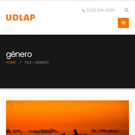
(222) 229-2000
género
HOME
TAG -
GÉNERO