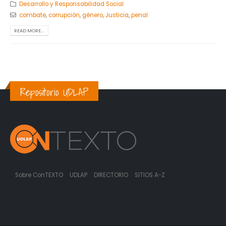
Desarrollo y Responsabilidad Social
combate
,
corrupción
,
género
,
Justicia
,
penal
READ MORE...
Repositorio UDLAP
Sobre ConTEXTO
UDLAP
DIRECTORIO
SITIOS A-Z