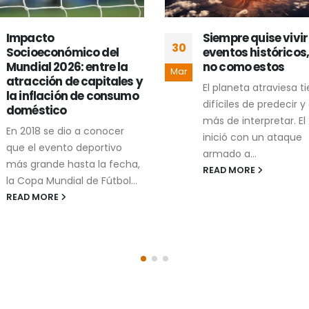
Siempre quise vivir
Comunicación
30
eventos históricos, pero
gubernamental y l
no como estos
ilusión del mensaje
Mar
uniforme
El planeta atraviesa tiempos
La comunicación
difíciles de predecir y aún
gubernamental enfre
más de interpretar. El 2026
diversos retos, pero u
inició con un ataque
los problemas más
armado a...
recurrentes aparece
READ MORE
cuando los mensajes
institucionales se dise
READ MORE