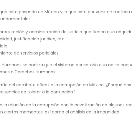
 lo que esta pasando en México y lo que esta por venir en materia
 fundamentales:
procuración y administración de justicia que tienen que adquirir
dad, justificación jurídica, etc.
icía.
iento de servicios periciales.
Humanos se analiza que el sistema acusatorio aun no se encu
aciones a Derechos Humanos.
safío del combate eficaz a la corrupción en México. ¿Porqué nos
cuencias de tolerar a la corrupción?.
la relación de la corrupción con la privatización de algunos re
en ciertos momentos, así como el análisis de la impunidad.