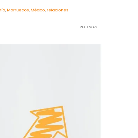
mía
,
Marruecos
,
México
,
relaciones
READ MORE...