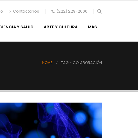
to
Contáctanos
(222) 229-2000
CIENCIA Y SALUD
ARTE Y CULTURA
MÁS
HOME
TAG -
COLABORACIÓN