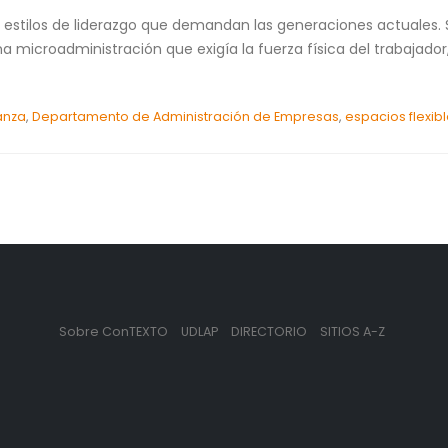
 estilos de liderazgo que demandan las generaciones actuales. 
na microadministración que exigía la fuerza física del trabajado
anza
,
Departamento de Administración de Empresas
,
espacios flexib
Sobre ConTEXTO
UDLAP
DIRECTORIO
SITIOS A-Z