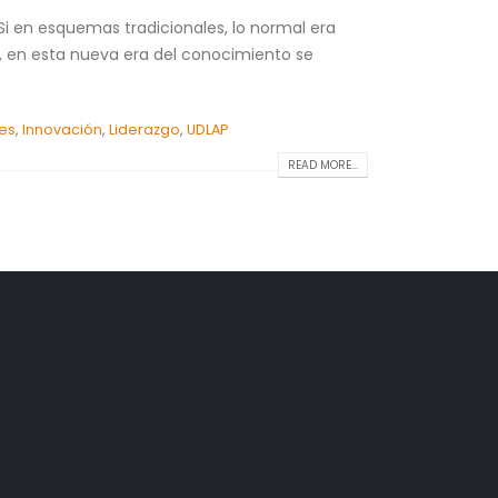
Si en esquemas tradicionales, lo normal era
r, en esta nueva era del conocimiento se
les
,
Innovación
,
Liderazgo
,
UDLAP
READ MORE...