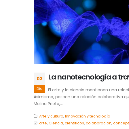
La nanotecnología a trav
03
Dic
El arte y la ciencia mantienen una rel
Asimismo, poseen una relación colaborativa que 
Molina Prieto,...
Arte y cultura
,
Innovación y tecnología
arte
,
Ciencia
,
científicos
,
colaboración
,
concept