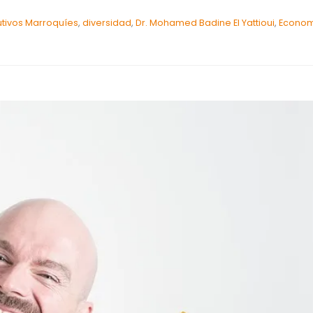
tivos Marroquíes
,
diversidad
,
Dr. Mohamed Badine El Yattioui
,
Econo