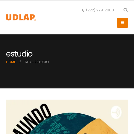
(222) 229-2000
estudio
HOME
TAG -
ESTUDIO