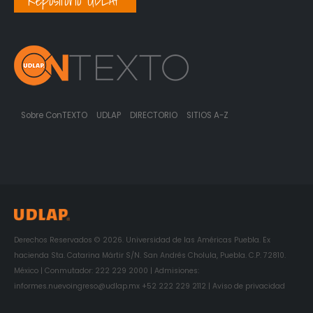
Repositorio UDLAP
Sobre ConTEXTO
UDLAP
DIRECTORIO
SITIOS A-Z
Derechos Reservados © 2026. Universidad de las Américas Puebla. Ex
hacienda Sta. Catarina Mártir S/N. San Andrés Cholula, Puebla. C.P. 72810.
México | Conmutador: 222 229 2000 | Admisiones:
informes.nuevoingreso@udlap.mx +52 222 229 2112 | Aviso de privacidad