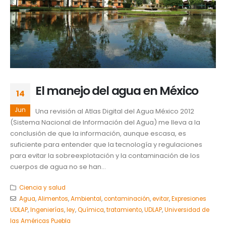
El manejo del agua en México
14
Jun
Una revisión al Atlas Digital del Agua México 2012
(Sistema Nacional de Información del Agua) me lleva a la
conclusión de que la información, aunque escasa, es
suficiente para entender que la tecnología y regulaciones
para evitar la sobreexplotación y la contaminación de los
cuerpos de agua no se han...
Ciencia y salud
Agua
,
Alimentos
,
Ambiental
,
contaminación
,
evitar
,
Expresiones
UDLAP
,
Ingenierías
,
ley
,
Química
,
tratamiento
,
UDLAP
,
Universidad de
las Américas Puebla