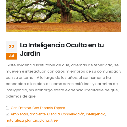
La Inteligencia Oculta en tu
22
Jardín
Jul
Existe evidencia irrefutable de que, además de tener vida, se
mueven e interactúan con otros miembros de su comunidad y
con su entorno. A lo largo de los años, el ser humano ha
concebido a las plantas como seres estáticos y carentes de
inteligencia, sin embargo existe evidencia irrefutable de que,
además de que...
Con Entorno
,
Con Espacio
,
Espora
Ambiental
,
ambiente
,
Ciencia
,
Conservación
,
Inteligencia
,
naturaleza
,
plantas
,
plants
,
tree