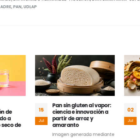
MADRE
,
PAN
,
UDLAP
Pan sin gluten al vapor:
De residuos a enzi
02
ciencia e innovación a
una nueva forma d
partir de arroz y
aprovechar los
Jul
amaranto
alimentos
Imagen generada mediante
En las diferentes eta