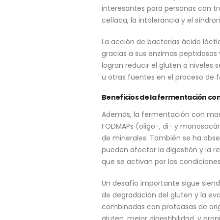
interesantes para personas con tra
celíaca, la intolerancia y el síndro
La acción de bacterias ácido lácti
gracias a sus enzimas peptidasas y 
logran reducir el gluten a nivel
u otras fuentes en el proceso de 
Beneficios de la fermentación c
Además, la fermentación con mas
FODMAPs (oligo-, di- y monosacárid
de minerales. También se ha obser
pueden afectar la digestión y la
que se activan por las condiciones
Un desafío importante sigue siend
de degradación del gluten y la eva
combinadas con proteasas de orig
gluten, mejor digestibilidad, y pro