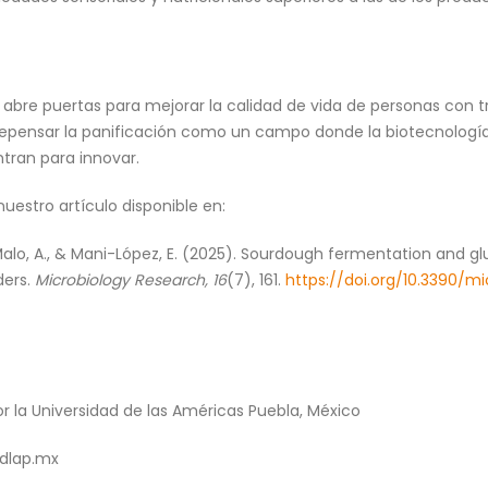
o abre puertas para mejorar la calidad de vida de personas con 
 repensar la panificación como un campo donde la biotecnología,
ntran para innovar.
nuestro artículo disponible en:
alo, A., & Mani-López, E. (2025). Sourdough fermentation and gl
ders.
Microbiology Research, 16
(7), 161.
https://doi.org/10.3390/mi
r la Universidad de las Américas Puebla, México
dlap.mx