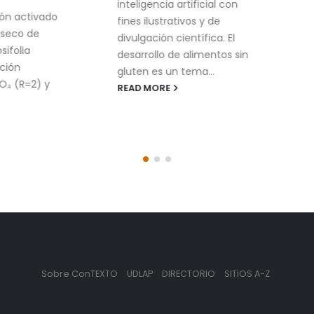
inteligencia artificial con
producción de alimen
fines ilustrativos y de
generan residuos que,
divulgación científica. El
simple vista, parecen
desarrollo de alimentos sin
tener alguna utilidad...
gluten es un tema...
READ MORE
READ MORE
Sobre ConTEXTO
UDLAP
DIRECTORIO
SITIOS A-Z