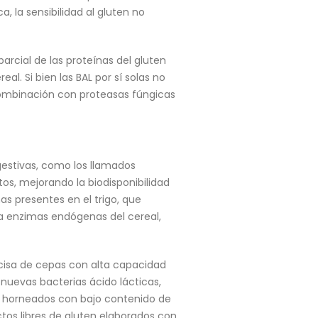
 la sensibilidad al gluten no
arcial de las proteínas del gluten
al. Si bien las BAL por sí solas no
combinación con proteasas fúngicas
stivas, como los llamados
os, mejorando la biodisponibilidad
s presentes en el trigo, que
a enzimas endógenas del cereal,
ecisa de cepas con alta capacidad
 nuevas bacterias ácido lácticas,
s horneados con bajo contenido de
uctos libres de gluten elaborados con