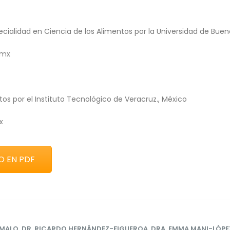
ialidad en Ciencia de los Alimentos por la Universidad de Bueno
.mx
os por el Instituto Tecnológico de Veracruz., México
x
O EN PDF
-MALO
,
DR. RICARDO HERNÁNDEZ-FIGUEROA
,
DRA. EMMA MANI-LÓPE