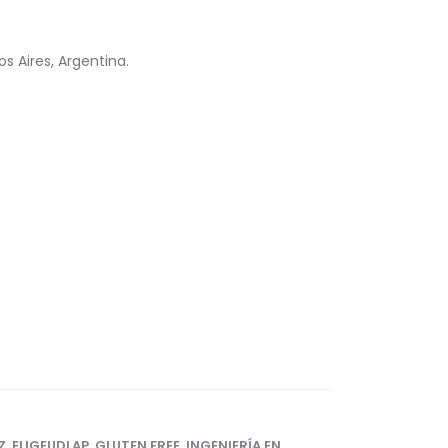
s Aires, Argentina.
Z
,
ELIGEUDLAP
,
GLUTEN FREE
,
INGENIERÍA EN