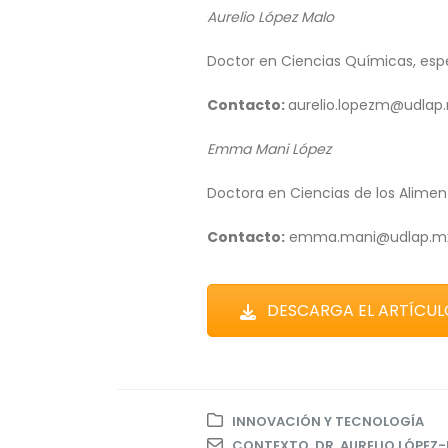
Aurelio López Malo
Doctor en Ciencias Químicas, espec
Contacto:
aurelio.lopezm@udlap
Emma Mani López
Doctora en Ciencias de los Aliment
Contacto:
emma.mani@udlap.m
DESCARGA EL ARTÍCUL
INNOVACIÓN Y TECNOLOGÍA
CONTEXTO
,
DR. AURELIO LÓPEZ