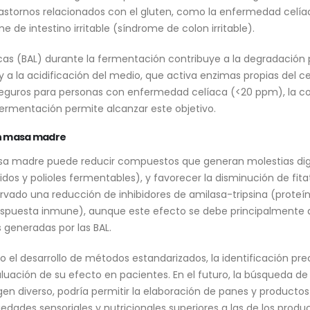
stornos relacionados con el gluten, como la enfermedad celíaca,
me de intestino irritable (síndrome de colon irritable).
cas (BAL) durante la fermentación contribuye a la degradación p
a la acidificación del medio, que activa enzimas propias del cere
es seguros para personas con enfermedad celíaca (<20 ppm), la 
fermentación permite alcanzar este objetivo.
on masa madre
a madre puede reducir compuestos que generan molestias dige
os y polioles fermentables), y favorecer la disminución de fitat
vado una reducción de inhibidores de amilasa-tripsina (proteína
 respuesta inmune), aunque este efecto se debe principalmente 
 generadas por las BAL.
o el desarrollo de métodos estandarizados, la identificación pr
luación de su efecto en pacientes. En el futuro, la búsqueda de
en diverso, podría permitir la elaboración de panes y producto
piedades sensoriales y nutricionales superiores a las de los prod