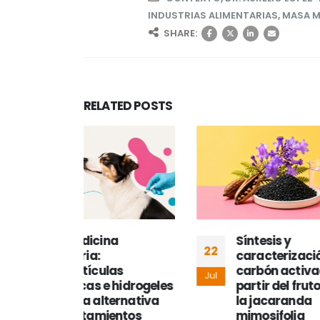
INDUSTRIAS ALIMENTARIAS
,
MASA 
SHARE:
RELATED
POSTS
a
Síntesis y
22
15
caracterización de
as
carbón activado a
Jul
Jul
 hidrogeles
partir del fruto seco de
ernativa
la jacaranda
entos
mimosifolia