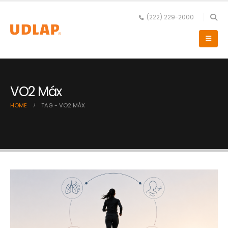
(222) 229-2000
VO2 Máx
HOME
TAG -
VO2 MÁX