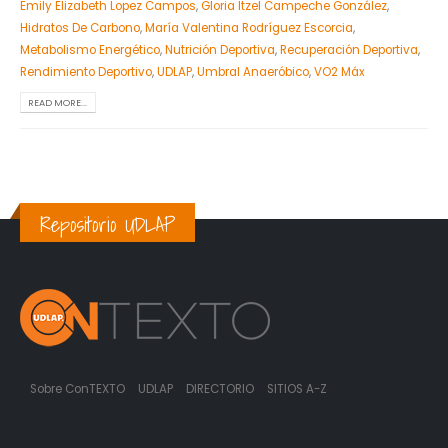
Emily Elizabeth Lopez Campos
,
Gloria Itzel Campeche González
,
Hidratos De Carbono
,
María Valentina Rodríguez Escorcia
,
Metabolismo Energético
,
Nutrición Deportiva
,
Recuperación Deportiva
,
Rendimiento Deportivo
,
UDLAP
,
Umbral Anaeróbico
,
VO2 Máx
READ MORE...
Repositorio UDLAP
Sobre ConTEXTO
UDLAP
DIRECTORIO
SITIOS A-Z