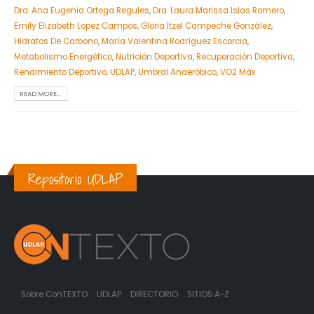
Dra. Ana Eugenia Ortega Regules
,
Dra. Laura Marissa Islas Romero
,
Emily Elizabeth Lopez Campos
,
Gloria Itzel Campeche González
,
Hidratos De Carbono
,
María Valentina Rodríguez Escorcia
,
Metabolismo Energético
,
Nutrición Deportiva
,
Recuperación Deportiva
,
Rendimiento Deportivo
,
UDLAP
,
Umbral Anaeróbico
,
VO2 Máx
READ MORE...
Repositorio UDLAP
Sobre ConTEXTO
UDLAP
DIRECTORIO
SITIOS A-Z