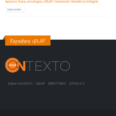
Aparicio Sosa
,
oncología
,
UDLAP
,
Valoración Geriátrica Integral
READ MORE...
Repositorio UDLAP
Sobre ConTEXTO
UDLAP
DIRECTORIO
SITIOS A-Z