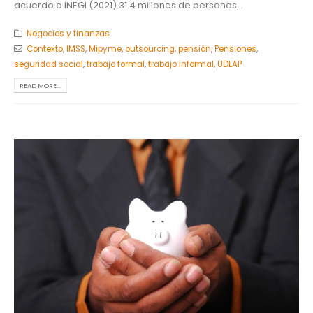
acuerdo a INEGI (2021) 31.4 millones de personas...
Negocios y finanzas
Contexto
,
IMSS
,
Mipyme
,
outsourcing
,
pensión
,
Pensiones
,
seguridad social
,
trabajo formal
,
trabajo informal
,
UDLAP
READ MORE...