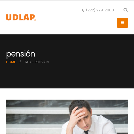
(222) 229-2000
pensión
HOME
TAG -
PENSIÓN