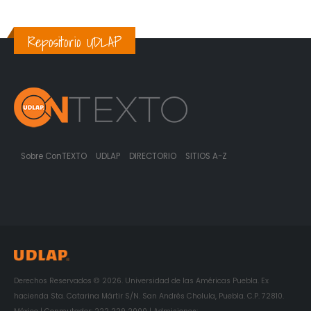
Repositorio UDLAP
Sobre ConTEXTO
UDLAP
DIRECTORIO
SITIOS A-Z
Derechos Reservados © 2026. Universidad de las Américas Puebla. Ex
hacienda Sta. Catarina Mártir S/N. San Andrés Cholula, Puebla. C.P. 72810.