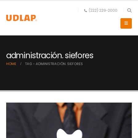
(222) 229-2000
administración. siefores
HOME
TAG -
ADMINISTRACIÓN. SIEFORES