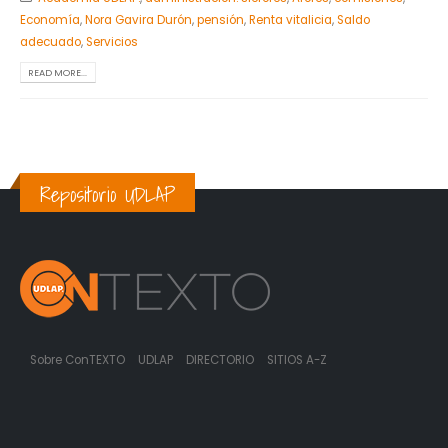
Economía
,
Nora Gavira Durón
,
pensión
,
Renta vitalicia
,
Saldo
adecuado
,
Servicios
READ MORE...
Repositorio UDLAP
Sobre ConTEXTO
UDLAP
DIRECTORIO
SITIOS A-Z