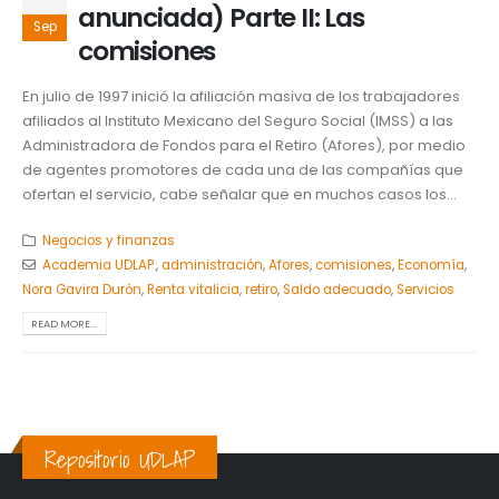
anunciada) Parte II: Las
Sep
comisiones
En julio de 1997 inició la afiliación masiva de los trabajadores
afiliados al Instituto Mexicano del Seguro Social (IMSS) a las
Administradora de Fondos para el Retiro (Afores), por medio
de agentes promotores de cada una de las compañías que
ofertan el servicio, cabe señalar que en muchos casos los...
Negocios y finanzas
Academia UDLAP.
,
administración
,
Afores
,
comisiones
,
Economía
,
Nora Gavira Durón
,
Renta vitalicia
,
retiro
,
Saldo adecuado
,
Servicios
READ MORE...
Repositorio UDLAP