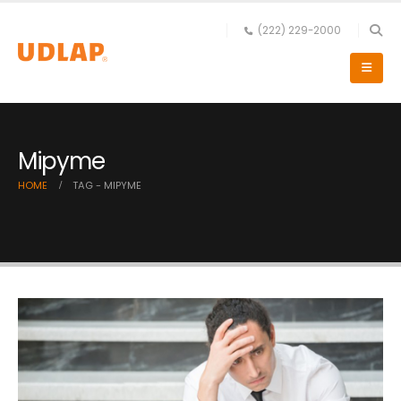
(222) 229-2000
Mipyme
HOME
TAG -
MIPYME