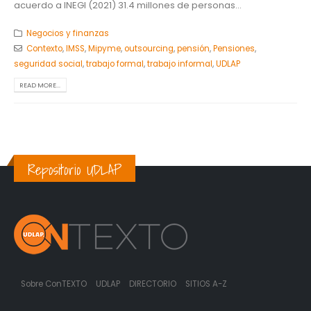
acuerdo a INEGI (2021) 31.4 millones de personas...
Negocios y finanzas
Contexto
,
IMSS
,
Mipyme
,
outsourcing
,
pensión
,
Pensiones
,
seguridad social
,
trabajo formal
,
trabajo informal
,
UDLAP
READ MORE...
Repositorio UDLAP
Sobre ConTEXTO
UDLAP
DIRECTORIO
SITIOS A-Z