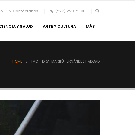
to
Contáctanos
(222) 229-2000
CIENCIA Y SALUD
ARTE Y CULTURA
MÁS
HOME
TAG -
DRA. MARILÚ FERNÁNDEZ HADDAD