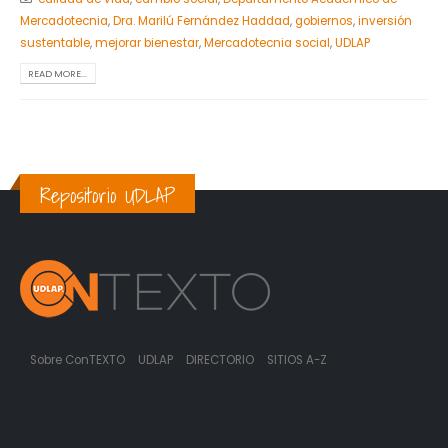
Mercadotecnia
,
Dra. Marilú Fernández Haddad
,
gobiernos
,
inversión
sustentable
,
mejorar bienestar
,
Mercadotecnia social
,
UDLAP
READ MORE...
Repositorio UDLAP
Sobre ConTEXTO
UDLAP
DIRECTORIO
SITIOS A-Z