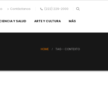
to
Contáctanos
(222) 229-2000
CIENCIA Y SALUD
ARTE Y CULTURA
MÁS
HOME
TAG -
CONTEXTO