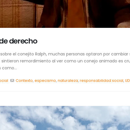
de derecho
obre el conejito Ralph, muchas personas optaron por cambiar su
as sintieron remordimiento al ver como un conejo animado es 
s como...
ocial
Contexto
,
especismo
,
naturaleza
,
responsabilidad social
,
UD