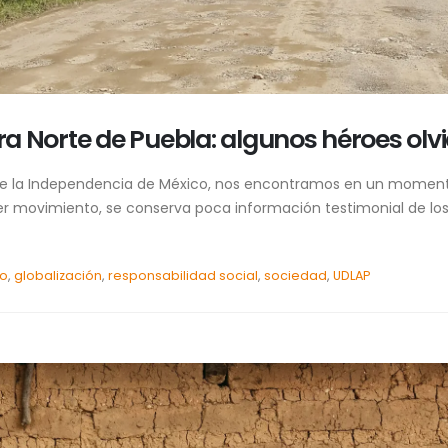
rra Norte de Puebla: algunos héroes ol
de la Independencia de México, nos encontramos en un moment
uier movimiento, se conserva poca información testimonial de l
to
,
globalización
,
responsabilidad social
,
sociedad
,
UDLAP