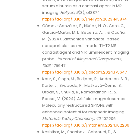
serum albumin as a contrast agent in MR
imaging.
Heliyon, 9
(3), e13874.
https://doi.org/10.1016/j.heliyon.2023.e13874
Gómez-González, E., Núñez, N. O., Caro, C.,
García-Martín, M. L., Becerro, A. I., & Ocaña,
M. (2024). Lanthanide vanadate-based
nanoparticles as multimodal T1–T2 MRI
contrast agent and NIR luminescent imaging
probe.
Journal of Alloys and Compounds,
1003
, 175647.
https://doi.org/10.1016/j.jallcom.2024.175647
Kaur, S., Singh, M., Brkljaca, R., Anderson, S. R.,
Korte, J., Svoboda, P., Mašková-Černá, S.,
Urban, S., Shukla, R., Ramanathan, R., &
Bansal, V. (2024). Artificial magnetosomes:
Molecularly restructured SPIONs with
enhanced potential for magnetic imaging.
Materials Today Chemistry, 40
, 102206.
https://doi.org/10.1016/j.mtchem.2024.102206
Keshtkar, M., Shahbazi-Gahrouei, D., &