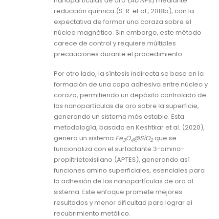
nanopartículas de oro (
Au NPs
) mediante
reducción química (S. R. et al., 2018b), con la
expectativa de formar una coraza sobre el
núcleo magnético. Sin embargo, este método
carece de control y requiere múltiples
precauciones durante el procedimiento.
Por otro lado, la síntesis indirecta se basa en la
formación de una capa adhesiva entre núcleo y
coraza, permitiendo un depósito controlado de
las nanopartículas de oro sobre la superficie,
generando un sistema más estable. Esta
metodología, basada en Keshtkar et al. (2020),
genera un sistema
Fe
O
@SiO
que se
3
4
2
funcionaliza con el surfactante 3-amino-
propiltrietoxisilano (APTES), generando así
funciones amino superficiales, esenciales para
la adhesión de las nanopartículas de oro al
sistema. Este enfoque promete mejores
resultados y menor dificultad para lograr el
recubrimiento metálico.