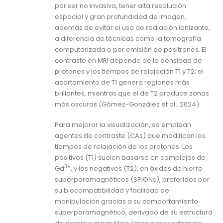
por ser no invasiva, tener alta resolución
espacial y gran profundidad de imagen,
además de evitar el uso de radiación ionizante,
a diferencia de técnicas como la tomografía
computarizada o por emisión de positrones. El
contraste en MRI depende de la densidad de
protones y los tiempos de relajación T1 y T2; el
acortamiento de T1 genera regiones más
brillantes, mientras que el de T2 produce zonas
más oscuras (Gómez-González et al., 2024).
Para mejorar la visualización, se emplean
agentes de contraste (CAs) que modifican los
tiempos de relajación de los protones. Los
positivos (T1) suelen basarse en complejos de
3+
Gd
, y los negativos (T2), en óxidos de hierro
superparamagnéticos (SPIONs), preferidos por
su biocompatibilidad y facilidad de
manipulación gracias a su comportamiento
superparamagnético, derivado de su estructura