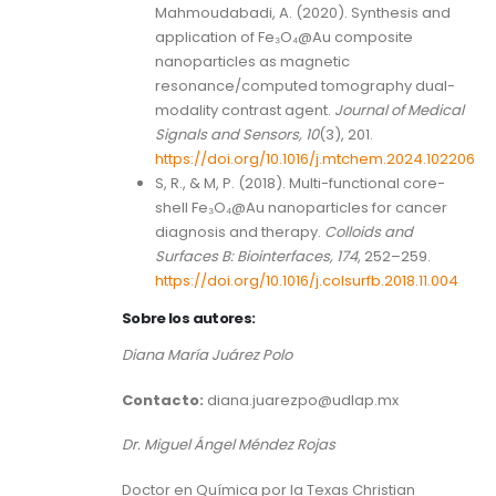
Mahmoudabadi, A. (2020). Synthesis and
application of Fe₃O₄@Au composite
nanoparticles as magnetic
resonance/computed tomography dual-
modality contrast agent.
Journal of Medical
Signals and Sensors, 10
(3), 201.
https://doi.org/10.1016/j.mtchem.2024.102206
S, R., & M, P. (2018). Multi-functional core-
shell Fe₃O₄@Au nanoparticles for cancer
diagnosis and therapy.
Colloids and
Surfaces B: Biointerfaces, 174
, 252–259.
https://doi.org/10.1016/j.colsurfb.2018.11.004
Sobre los autores:
Diana María Juárez Polo
Contacto:
diana.juarezpo@udlap.mx
Dr. Miguel Ángel Méndez Rojas
Doctor en Química por la Texas Christian