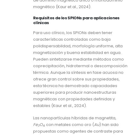
de dominio magnético único o monodominio
magnético (Kaur et al., 2024).
Requisitos de los SPIONs para aplicaciones
clínicas
Para uso clínico, los SPIONs deben tener
características controladas como baja
polidispersabildad, morfología uniforme, alta
magnetización y buena estabilidad en agua.
Pueden sintetizarse mediante métodos como
coprecipitación, hidrotermal o descomposición
térmica. Aunque la síntesis en fase acuosa no
ofrece gran control sobre sus propiedades,
esta técnica ha demostrado capacidades
superiores para producir nanoestructuras
magnéticas con propiedades definidas y
estables (Kaur et al., 2024).
Las nanopartículas híbridas de magnetita,
Fe
O
, con metales como oro (
Au
) han sido
3
4
propuestas como agentes de contraste para