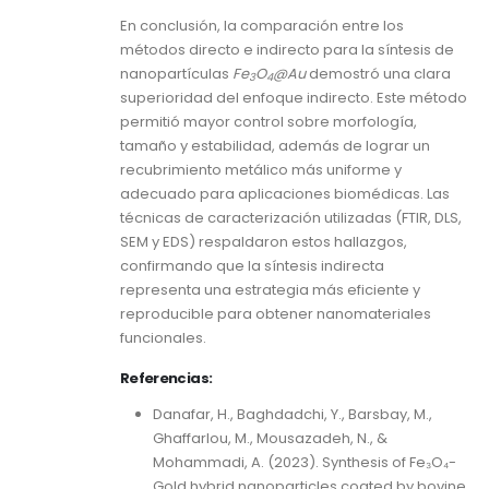
En conclusión, la comparación entre los
métodos directo e indirecto para la síntesis de
nanopartículas
Fe
O
@Au
demostró una clara
3
4
superioridad del enfoque indirecto. Este método
permitió mayor control sobre morfología,
tamaño y estabilidad, además de lograr un
recubrimiento metálico más uniforme y
adecuado para aplicaciones biomédicas. Las
técnicas de caracterización utilizadas (FTIR, DLS,
SEM y EDS) respaldaron estos hallazgos,
confirmando que la síntesis indirecta
representa una estrategia más eficiente y
reproducible para obtener nanomateriales
funcionales.
Referencias:
Danafar, H., Baghdadchi, Y., Barsbay, M.,
Ghaffarlou, M., Mousazadeh, N., &
Mohammadi, A. (2023). Synthesis of Fe₃O₄-
Gold hybrid nanoparticles coated by bovine