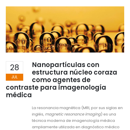
Nanopartículas con
28
estructura núcleo coraza
JUL
como agentes de
contraste para imagenología
médica
La resonancia magnética (MRI, por sus siglas en
inglés,
magnetic resonance imaging
) es una
técnica moderna de imagenología médica
ampliamente utilizada en diagnóstico médico