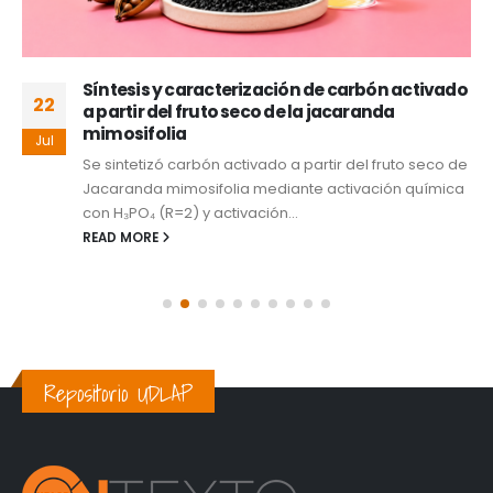
Síntesis y caracterización de carbón activado
22
a partir del fruto seco de la jacaranda
mimosifolia
Jul
Se sintetizó carbón activado a partir del fruto seco de
Jacaranda mimosifolia mediante activación química
con H₃PO₄ (R=2) y activación...
READ MORE
Repositorio UDLAP