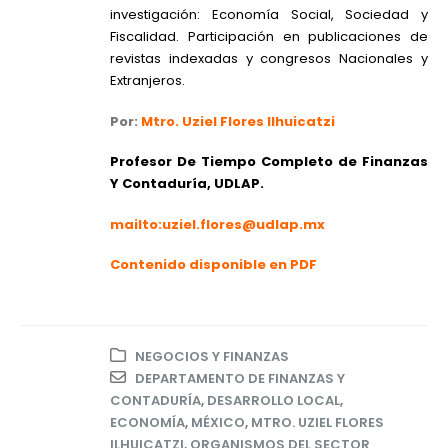
investigación: Economía Social, Sociedad y
Fiscalidad. Participación en publicaciones de
revistas indexadas y congresos Nacionales y
Extranjeros.
Por:
Mtro. Uziel Flores Ilhuicatzi
Profesor De Tiempo Completo de Finanzas
Y Contaduría, UDLAP.
mailto:uziel.flores@udlap.mx
Contenido disponible en PDF
NEGOCIOS Y FINANZAS
DEPARTAMENTO DE FINANZAS Y
CONTADURÍA
,
DESARROLLO LOCAL
,
ECONOMÍA
,
MÉXICO
,
MTRO. UZIEL FLORES
ILHUICATZI
,
ORGANISMOS DEL SECTOR