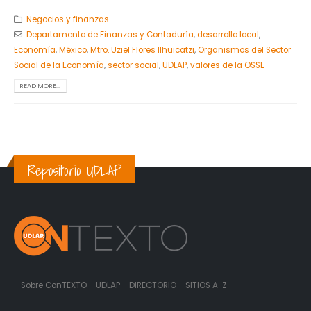
Negocios y finanzas
Departamento de Finanzas y Contaduría
,
desarrollo local
,
Economía
,
México
,
Mtro. Uziel Flores Ilhuicatzi
,
Organismos del Sector
Social de la Economía
,
sector social
,
UDLAP
,
valores de la OSSE
READ MORE...
Repositorio UDLAP
Sobre ConTEXTO
UDLAP
DIRECTORIO
SITIOS A-Z