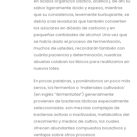
en ácidos orgánicos (láctico, acético), de ahí su
sabor ligeramente ácido y espeso, mientras
que su consistencia, levemente burbujeante, se
debía a las levaduras que también convierten
los azúcares en dióxido de carbono y en
pequeñas cantidades de alcohol. Una vez que
se había dado el proceso de fermentación,
muchos de ustedes, recordarán también con
cuánta paciencia y determinación, nuestras
abuelas colaban los tibicos para reutilizarlos en
nuevos lotes.
En pocas palabras, y poniéndonos un poco más
serios, los fermentos o ‘materiales cultivados’
(en inglés “
fermentates
”) generalmente
provienen de bacterias lácticas especialmente
seleccionadas; son mezclas complejas de
bacterias activas o inactivadas, metabolitos del
crecimiento y medios de cultivo, los cuales
ofrecen abundantes compuestos bioactivos y
ventajas sobre otros procesos.