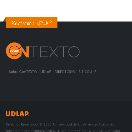
Repositorio UDLAP
Sobre ConTEXTO
UDLAP
DIRECTORIO
SITIOS A-Z
Derechos Reservados © 2026. Universidad de las Américas Puebla. Ex
hacienda Sta. Catarina Mártir S/N. San Andrés Cholula, Puebla. C.P. 72810.