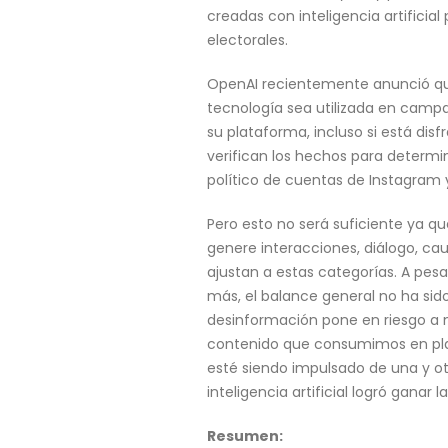
creadas con inteligencia artificia
electorales.
OpenAI recientemente anunció que
tecnología sea utilizada en campa
su plataforma, incluso si está di
verifican los hechos para determi
político de cuentas de Instagram 
Pero esto no será suficiente ya 
genere interacciones, diálogo, cau
ajustan a estas categorías. A pes
más, el balance general no ha sid
desinformación pone en riesgo a
contenido que consumimos en pla
esté siendo impulsado de una y otra
inteligencia artificial logró ganar 
Resumen: