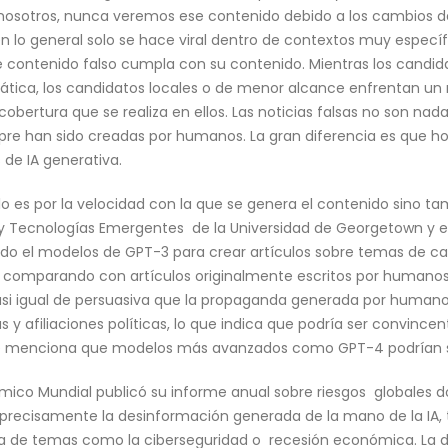
 nosotros, nunca veremos ese contenido debido a los cambios de
n lo general solo se hace viral dentro de contextos muy específi
 contenido falso cumpla con su contenido. Mientras los candida
ática, los candidatos locales o de menor alcance enfrentan un 
 cobertura que se realiza en ellos. Las noticias falsas no son na
mpre han sido creadas por humanos. La gran diferencia es que
 de IA generativa.
o es por la velocidad con la que se genera el contenido sino ta
 y Tecnologías Emergentes de la Universidad de Georgetown y el
zando el modelos de GPT-3 para crear artículos sobre temas de c
s comparando con artículos originalmente escritos por humanos.
si igual de persuasiva que la propaganda generada por humano
s y afiliaciones políticas, lo que indica que podría ser convin
se menciona que modelos más avanzados como GPT-4 podrían s
ómico Mundial publicó su informe anual sobre riesgos globales 
ecisamente la desinformación generada de la mano de la IA, ta
a de temas como la ciberseguridad o recesión económica. La de