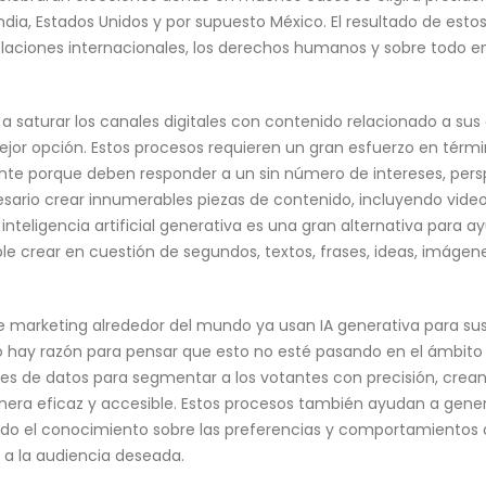
India, Estados Unidos y por supuesto México. El resultado de es
relaciones internacionales, los derechos humanos y sobre todo e
 a saturar los canales digitales con contenido relacionado a s
mejor opción. Estos procesos requieren un gran esfuerzo en tér
nte porque deben responder a un sin número de intereses, pers
ecesario crear innumerables piezas de contenido, incluyendo video
a inteligencia artificial generativa es una gran alternativa para 
le crear en cuestión de segundos, textos, frases, ideas, imágenes
de marketing alrededor del mundo ya usan IA generativa para sus
 hay razón para pensar que esto no esté pasando en el ámbito de
es de datos para segmentar a los votantes con precisión, cre
era eficaz y accesible. Estos procesos también ayudan a gener
ndo el conocimiento sobre las preferencias y comportamientos 
 a la audiencia deseada.