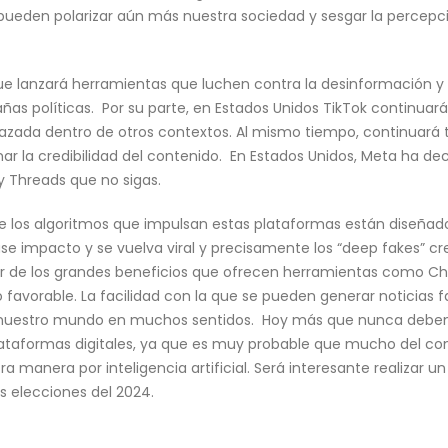
l pueden polarizar aún más nuestra sociedad y sesgar la percepc
 lanzará herramientas que luchen contra la desinformación y 
ñas políticas. Por su parte, en Estados Unidos TikTok continuará
sfrazada dentro de otros contextos. Al mismo tiempo, continuar
nar la credibilidad del contenido. En Estados Unidos, Meta ha 
y Threads que no sigas.
que los algoritmos que impulsan estas plataformas están diseñ
se impacto y se vuelva viral y precisamente los “deep fakes” crea
ar de los grandes beneficios que ofrecen herramientas como Cha
o favorable. La facilidad con la que se pueden generar noticias
 nuestro mundo en muchos sentidos. Hoy más que nunca debemo
taformas digitales, ya que es muy probable que mucho del c
 manera por inteligencia artificial. Será interesante realizar un
las elecciones del 2024.