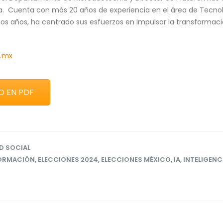
la. Cuenta con más 20 años de experiencia en el área de Tecnol
imos años, ha centrado sus esfuerzos en impulsar la transformac
p.mx
O EN PDF
D SOCIAL
ORMACIÓN
,
ELECCIONES 2024
,
ELECCIONES MÉXICO
,
IA
,
INTELIGENC