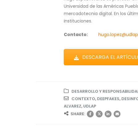
Universidad de las Américas Pueb
mercadotecnia digital. En los últ
instituciones.
Contacto:
hugo.lopez@udla
DESCARGA EL ARTÍCUL
DESARROLLO Y RESPONSABILIDA
CONTEXTO
,
DEEPFAKES
,
DESINF
ALVAREZ
,
UDLAP
SHARE: