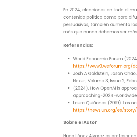
En 2024, elecciones en todo el mun
contenido político como para dif
persuasivos, también aumenta los
más que nunca debemos ser más c
Referencias:
World Economic Forum (2024).
https://www3.weforum.org/d
Josh A Goldstein, Jason Chao
Nexus, Volume 3, Issue 2, Feb
(2024). How OpenAI is approa
approaching-2024-worldwide
Laura Quiñones (2019). Las no
https://news.un.org/es/story
Sobre el Autor
Hugo López Alvarez es profesor en