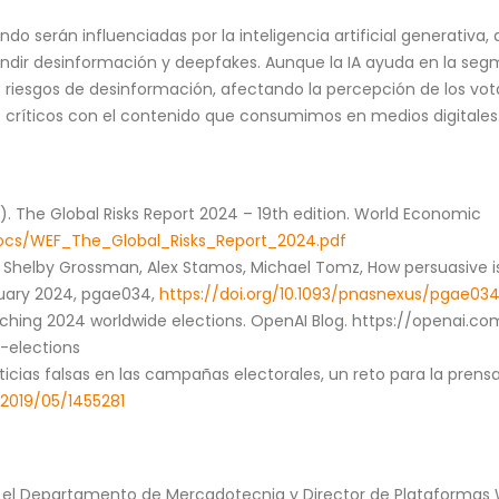
do serán influenciadas por la inteligencia artificial generativa,
undir desinformación y deepfakes. Aunque la IA ayuda en la se
 riesgos de desinformación, afectando la percepción de los vot
ríticos con el contenido que consumimos en medios digitales
 The Global Risks Report 2024 – 19th edition. World Economic
ocs/WEF_The_Global_Risks_Report_2024.pdf
, Shelby Grossman, Alex Stamos, Michael Tomz, How persuasive 
ruary 2024, pgae034,
https://doi.org/10.1093/pnasnexus/pgae03
ching 2024 worldwide elections. OpenAI Blog. https://openai.c
-elections
ticias falsas en las campañas electorales, un reto para la prens
/2019/05/1455281
 el Departamento de Mercadotecnia y Director de Plataformas We