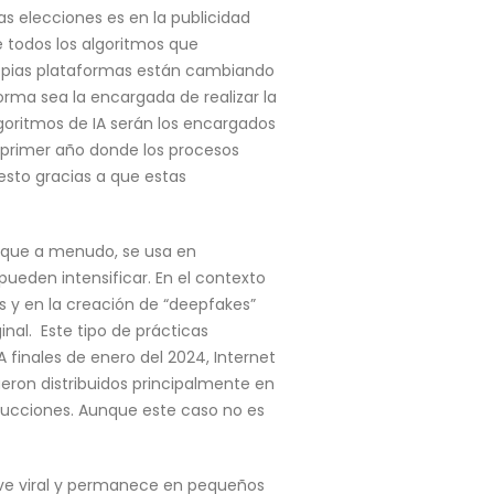
as elecciones es en la publicidad
e todos los algoritmos que
 propias plataformas están cambiando
orma sea la encargada de realizar la
goritmos de IA serán los encargados
 primer año donde los procesos
 esto gracias a que estas
ya que a menudo, se usa en
ueden intensificar. En el contexto
s y en la creación de “deepfakes”
nal. Este tipo de prácticas
 finales de enero del 2024, Internet
fueron distribuidos principalmente en
oducciones. Aunque este caso no es
lve viral y permanece en pequeños