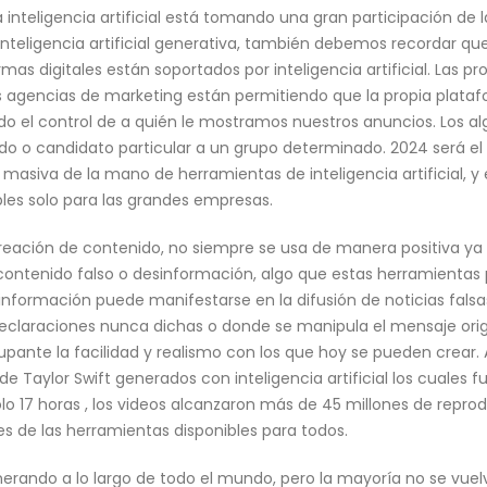
 inteligencia artificial está tomando una gran participación de l
 inteligencia artificial generativa, también debemos recordar qu
mas digitales están soportados por inteligencia artificial. Las
as agencias de marketing están permitiendo que la propia plataf
 el control de a quién le mostramos nuestros anuncios. Los al
do o candidato particular a un grupo determinado. 2024 será el
masiva de la mano de herramientas de inteligencia artificial, y
les solo para las grandes empresas.
la creación de contenido, no siempre se usa de manera positiva 
contenido falso o desinformación, algo que estas herramientas p
sinformación puede manifestarse en la difusión de noticias falsa
claraciones nunca dichas o donde se manipula el mensaje origi
ante la facilidad y realismo con los que hoy se pueden crear. A
de Taylor Swift generados con inteligencia artificial los cuales 
olo 17 horas , los videos alcanzaron más de 45 millones de repr
des de las herramientas disponibles para todos.
erando a lo largo de todo el mundo, pero la mayoría no se vue