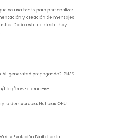
 que se usa tanto para personalizar
gmentación y creación de mensajes
antes. Dado este contexto, hoy
.
is AI-generated propaganda?, PNAS
4
om/blog/how-openai-is-
a y la democracia. Noticias ONU.
b y Evolución Digital en la