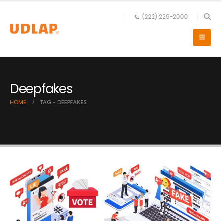
(222) 229-2000
Deepfakes
HOME
TAG -
DEEPFAKES