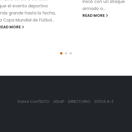
diversos retos, pero u
inició con un ataque
los problemas más
armado a...
recurrentes aparece
READ MORE
cuando los mensajes
institucionales se dise
READ MORE
Sobre ConTEXTO
UDLAP
DIRECTORIO
SITIOS A-Z