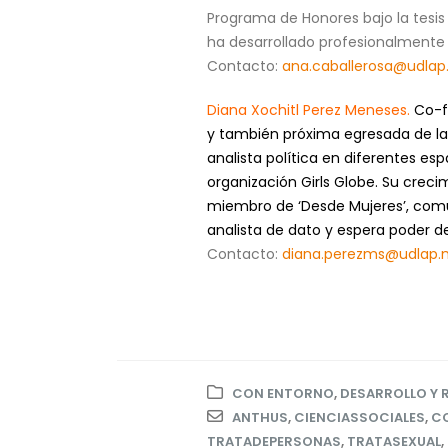
Programa de Honores bajo la tesis 
ha desarrollado profesionalmente 
Contacto:
ana.caballerosa@udlap
Diana Xochitl Perez Meneses.
Co-f
y también próxima egresada de la
analista política en diferentes e
organización Girls Globe. Su crec
miembro de ‘Desde Mujeres’, com
analista de dato y espera poder de
Contacto:
diana.perezms@udlap.
CON ENTORNO
,
DESARROLLO Y 
ANTHUS
,
CIENCIASSOCIALES
,
C
TRATADEPERSONAS
,
TRATASEXUAL
,