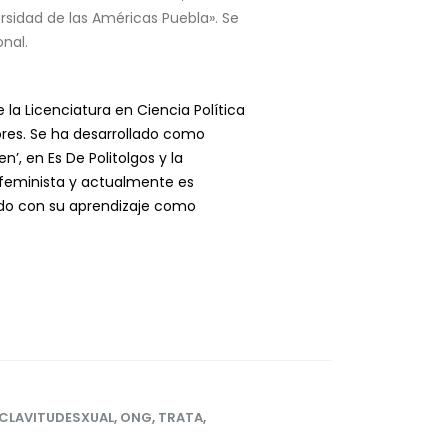
para
rsidad de las Américas Puebla». Se
aumentar
nal.
o
disminuir
el
a Licenciatura en Ciencia Política
volumen.
res. Se ha desarrollado como
, en Es De Politolgos y la
 feminista y actualmente es
do con su aprendizaje como
CLAVITUDESXUAL
,
ONG
,
TRATA
,