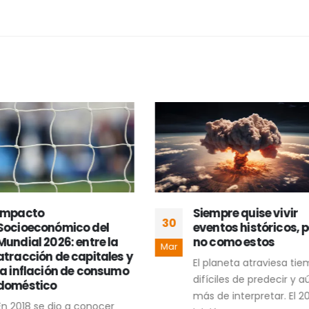
Siempre quise vivir
Comunicación
30
eventos históricos, pero
gubernamental y l
no como estos
ilusión del mensaje
Mar
uniforme
El planeta atraviesa tiempos
La comunicación
difíciles de predecir y aún
gubernamental enfre
más de interpretar. El 2026