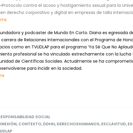
«Protocolo contra el acoso y hostigamiento sexual para la Unive
en derecho corporativo y digital en empresas de talla internacio
.mx
undadora y podcaster de Mundo En Corto. Diana es egresada de l
 carrera de Relaciones Internacionales con el Programa de Hono
spacios como en TVUDLAP para el programa ‘Ya Sé Que No Aplauden’
imiento profesional se ha vinculado estrechamente con la lucha
unidad de Científicas Sociales. Actualmente se ha comprometi
senvolverse para incidir en la sociedad.
mx
RESPONSABILIDAD SOCIAL
ONEXIÓN
,
CONTEXTO
,
DDHH
,
DERECHOSHUMANOS
,
ESCLAVITUD
,
ES
UDLAP