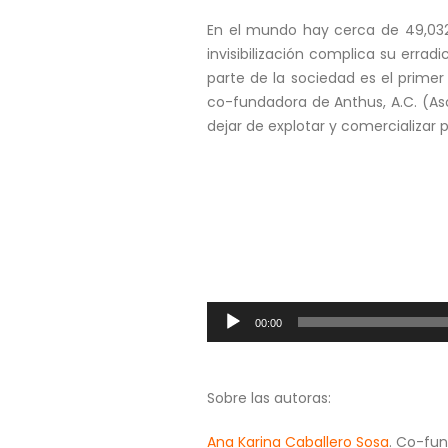
En el mundo hay cerca de 49,032 
invisibilización complica su erra
parte de la sociedad es el prime
co-fundadora de Anthus, A.C. (As
dejar de explotar y comercializar 
Reproductor
00:00
de
audio
Sobre las autoras:
Ana Karina Caballero Sosa
. Co-fun