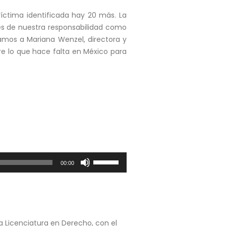
íctima identificada hay 20 más. La
tes de nuestra responsabilidad como
tamos a Mariana Wenzel, directora y
re lo que hace falta en México para
Utiliza
00:00
las
teclas
de
flecha
arriba/abajo
a Licenciatura en Derecho, con el