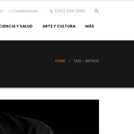
to
Contáctanos
(222) 229-2000
CIENCIA Y SALUD
ARTE Y CULTURA
MÁS
HOME
TAG -
ANTHUS