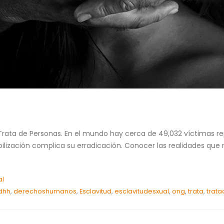
la Trata de Personas. En el mundo hay cerca de 49,032 víctimas r
ibilización complica su erradicación. Conocer las realidades que
al
dhh
,
derechoshumanos
,
Esclavitud
,
esclavitudesxual
,
ong
,
trata
,
trat