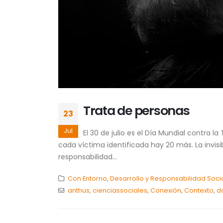
Trata de personas
23
Jul
El 30 de julio es el Día Mundial contra 
cada víctima identificada hay 20 más. La invis
responsabilidad...
Con Entorno
,
Desarrollo y Responsabilidad Soci
anthus
,
cienciassociales
,
Conexión
,
Contexto
,
d