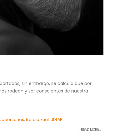
eportadas, sin embargo, se calcula que por
 nos rodean y ser conscientes de nuestra
adepersonas
,
tratasexual
,
UDLAP
READ MORE...