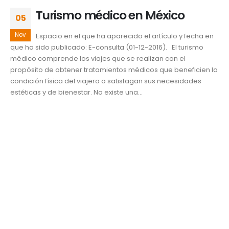
Turismo médico en México
05
Nov
Espacio en el que ha aparecido el artículo y fecha en
que ha sido publicado: E-consulta (01-12-2016). El turismo
médico comprende los viajes que se realizan con el
propósito de obtener tratamientos médicos que beneficien la
condición física del viajero o satisfagan sus necesidades
estéticas y de bienestar. No existe una...
Ciencia y salud
Centro de Investigación de Empresas Familiares
,
CIEF
,
Guadalupe Revilla Pacheco
,
hospitalidad.
,
tratamiento médico
,
Turismo
,
UDLAP
,
Universidad de las Américas Puebla
READ MORE...