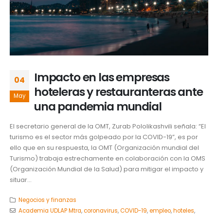
Impacto en las empresas
04
hoteleras y restauranteras ante
May
una pandemia mundial
El secretario general de la OMT, Zurab Pololikashvili señala: “El
turismo es el sector más golpeado por la COVID-19”, es por
ello que en su respuesta, la OMT (Organización mundial del
Turismo) trabaja estrechamente en colaboración con la OMS
(Organización Mundial de la Salud) para mitigar el impacto y
situar...
Negocios y finanzas
Academia UDLAP Mtra
,
coronavirus
,
COVID-19
,
empleo
,
hoteles
,