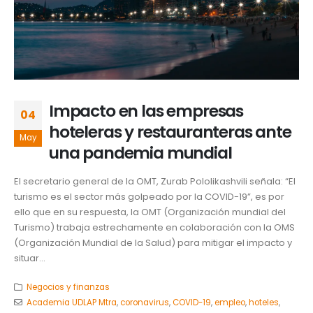
Impacto en las empresas
04
hoteleras y restauranteras ante
May
una pandemia mundial
El secretario general de la OMT, Zurab Pololikashvili señala: “El
turismo es el sector más golpeado por la COVID-19”, es por
ello que en su respuesta, la OMT (Organización mundial del
Turismo) trabaja estrechamente en colaboración con la OMS
(Organización Mundial de la Salud) para mitigar el impacto y
situar...
Negocios y finanzas
Academia UDLAP Mtra
,
coronavirus
,
COVID-19
,
empleo
,
hoteles
,