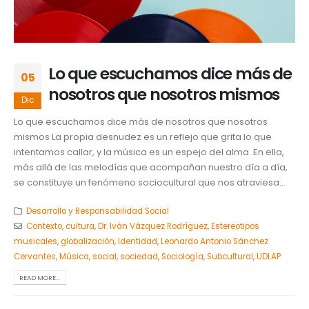
Lo que escuchamos dice más de
05
nosotros que nosotros mismos
Dic
Lo que escuchamos dice más de nosotros que nosotros
mismos La propia desnudez es un reflejo que grita lo que
intentamos callar, y la música es un espejo del alma. En ella,
más allá de las melodías que acompañan nuestro día a día,
se constituye un fenómeno sociocultural que nos atraviesa...
Desarrollo y Responsabilidad Social
Contexto
,
cultura
,
Dr. Iván Vázquez Rodríguez
,
Estereotipos
musicales
,
globalización
,
Identidad
,
Leonardo Antonio Sánchez
Cervantes
,
Música
,
social
,
sociedad
,
Sociología
,
Subcultural
,
UDLAP
READ MORE...