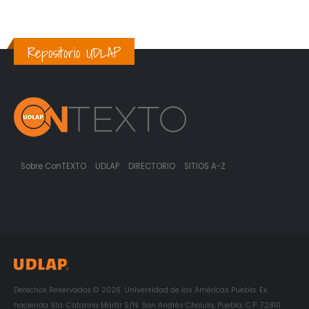
Repositorio UDLAP
Sobre ConTEXTO
UDLAP
DIRECTORIO
SITIOS A-Z
Derechos Reservados © 2026. Universidad de las Américas Puebla. Ex
hacienda Sta. Catarina Mártir S/N. San Andrés Cholula, Puebla. C.P. 72810.