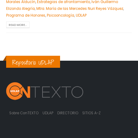
Morales Alducín
,
Estrategias de afrontamiento
,
Iván Guillermo
Elizondo Alegría
,
Mtra. María de las Mercedes Nuri Reyes Vázquez
,
Programa de Honores
,
Psicooncología
,
UDLAP
READ MORE...
Repositorio UDLAP
Sobre ConTEXTO
UDLAP
DIRECTORIO
SITIOS A-Z