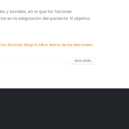
 y sociales, en el que los factores
te en la adaptación del paciente. El objetivo
ermo Elizondo Alegría
,
Mtra. María de las Mercedes
READ MORE...