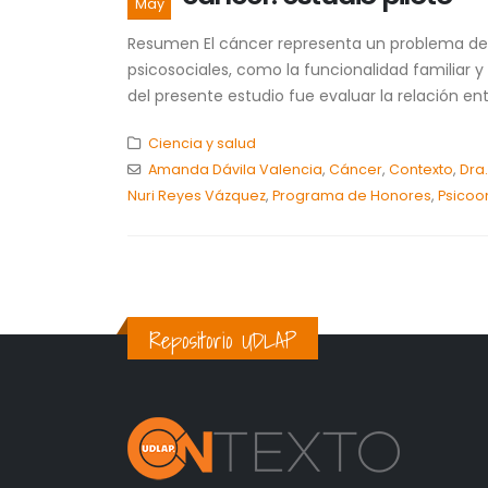
May
Resumen El cáncer representa un problema de sa
psicosociales, como la funcionalidad familiar 
del presente estudio fue evaluar la relación entr
Ciencia y salud
Amanda Dávila Valencia
,
Cáncer
,
Contexto
,
Dra
Nuri Reyes Vázquez
,
Programa de Honores
,
Psicoo
Repositorio UDLAP