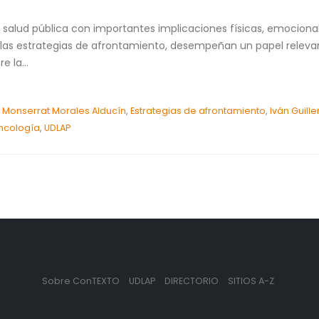
lud pública con importantes implicaciones físicas, emocionales
y las estrategias de afrontamiento, desempeñan un papel relevan
e la...
. Monserrat Morales Alducín
,
Estrategias de afrontamiento
,
Iván Guill
ncología
,
UDLAP
Sobre ConTEXTO
UDLAP
DIRECTORIO
SITIOS A-Z