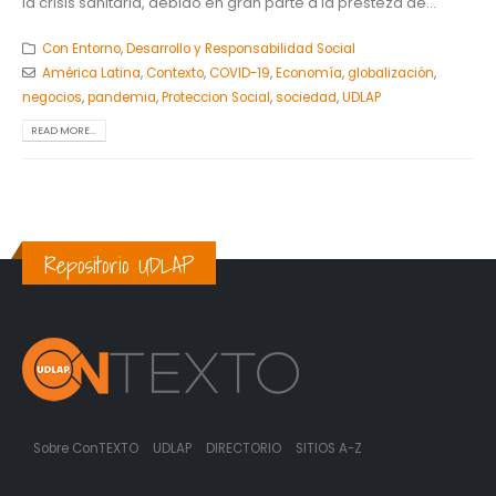
la crisis sanitaria, debido en gran parte a la presteza de...
Con Entorno
,
Desarrollo y Responsabilidad Social
América Latina
,
Contexto
,
COVID-19
,
Economía
,
globalización
,
negocios
,
pandemia
,
Proteccion Social
,
sociedad
,
UDLAP
READ MORE...
Repositorio UDLAP
Sobre ConTEXTO
UDLAP
DIRECTORIO
SITIOS A-Z