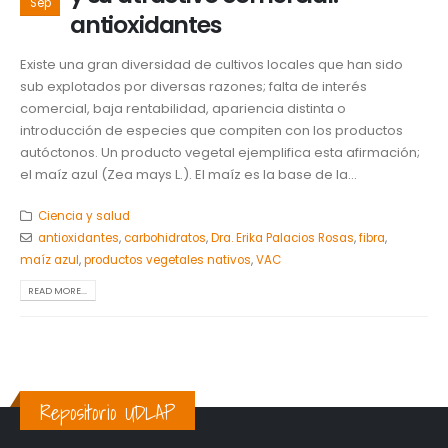
Sep
antioxidantes
Existe una gran diversidad de cultivos locales que han sido
sub explotados por diversas razones; falta de interés
comercial, baja rentabilidad, apariencia distinta o
introducción de especies que compiten con los productos
autóctonos. Un producto vegetal ejemplifica esta afirmación;
el maíz azul (Zea mays L.). El maíz es la base de la...
Ciencia y salud
antioxidantes
,
carbohidratos
,
Dra. Erika Palacios Rosas
,
fibra
,
maíz azul
,
productos vegetales nativos
,
VAC
READ MORE...
Repositorio UDLAP