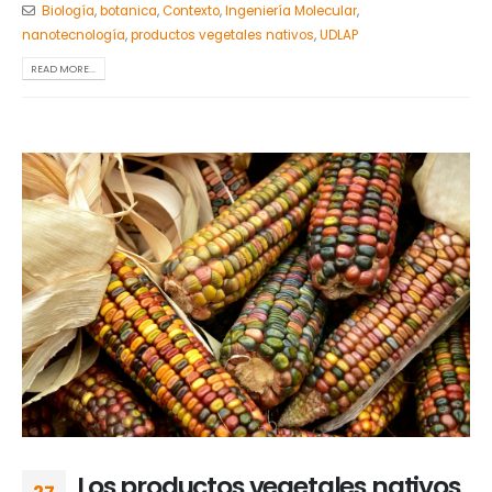
Biología
,
botanica
,
Contexto
,
Ingeniería Molecular
,
nanotecnología
,
productos vegetales nativos
,
UDLAP
READ MORE...
Los productos vegetales nativos