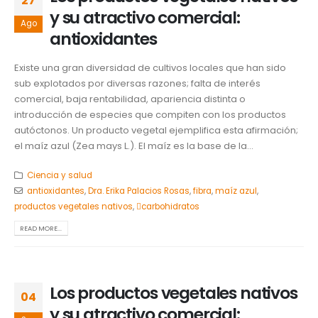
27
y su atractivo comercial:
Ago
antioxidantes
Existe una gran diversidad de cultivos locales que han sido
sub explotados por diversas razones; falta de interés
comercial, baja rentabilidad, apariencia distinta o
introducción de especies que compiten con los productos
autóctonos. Un producto vegetal ejemplifica esta afirmación;
el maíz azul (Zea mays L.). El maíz es la base de la...
Ciencia y salud
antioxidantes
,
Dra. Erika Palacios Rosas
,
fibra
,
maíz azul
,
productos vegetales nativos
,
carbohidratos
READ MORE...
Los productos vegetales nativos
04
y su atractivo comercial: