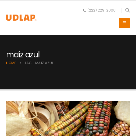
(222) 229-2000
maíz azul
HOME
TAG -
MAÍZ AZUL