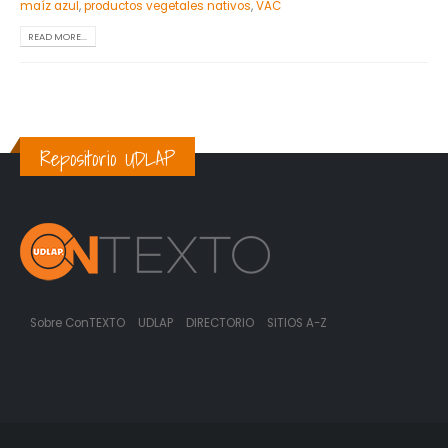
maíz azul
,
productos vegetales nativos
,
VAC
READ MORE...
Repositorio UDLAP
Sobre ConTEXTO
UDLAP
DIRECTORIO
SITIOS A-Z