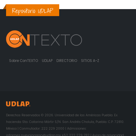
Repositorio UDLAP
Sobre ConTEXTO
UDLAP
DIRECTORIO
SITIOS A-Z
Derechos Reservados © 2026. Universidad de las Américas Puebla. Ex
hacienda Sta. Catarina Mártir S/N. San Andrés Cholula, Puebla. C.P. 72810.
México | Conmutador: 222 229 2000 | Admisiones:
informes.nuevoingreso@udlap.mx +52 222 229 2112 | Aviso de privacidad