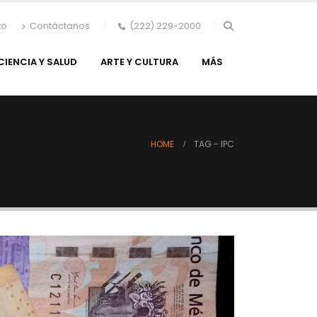
to
Contáctanos
(222) 229-2000
CIENCIA Y SALUD
ARTE Y CULTURA
MÁS
HOME
TAG -
IPC