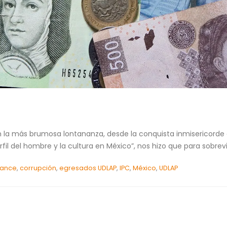
 la más brumosa lontananza, desde la conquista inmisericorde d
rfil del hombre y la cultura en México”, nos hizo que para sobrev
iance
,
corrupción
,
egresados UDLAP
,
IPC
,
México
,
UDLAP