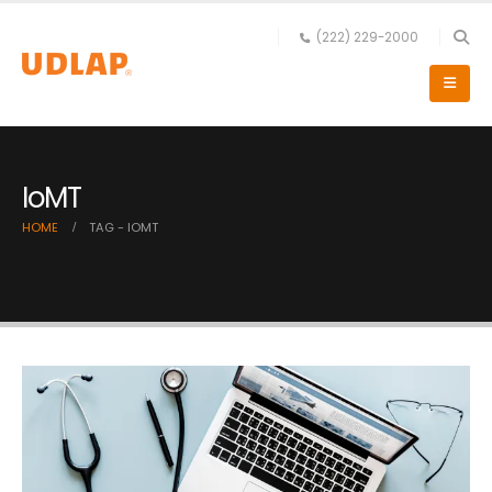
(222) 229-2000
IoMT
HOME
TAG -
IOMT